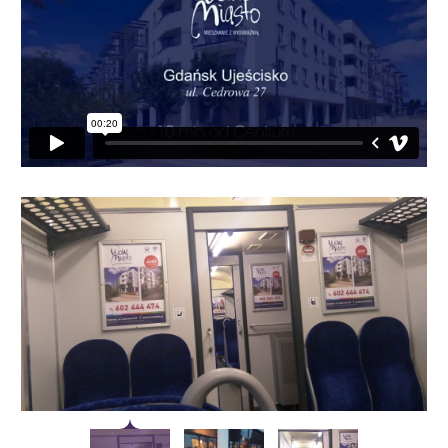
wizualnego przekazu kierunkowego, w skład którego
wchodzi Player (wybrany model komputera, na którym
pracuje oprogramowanie Digital signage),
wyświetlacze elektroniczne (LCD, LED, display
plazma, projektory multimedialne) oraz elementy
konstrukcyjne. Nowoczesne rozwiązania wykorzystują
technologie Kinect, czy Leap Motion, które rozpoznają
gesty odbiorcy.