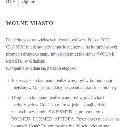
Definicja Digital Signage
HTV
Ogolne
To doskonała i atrakcyjna platforma komunikacji
między nadawcą, a jego odbiorcą nie tylko w branżach
WOLNE MIASTO
komercyjnych, ale również w instytucjach, firmach i
placówkach usługowych, która zastępuje ulotki,
plakaty, standy i banery. Poprzez specjalne
Dla jednego z największych deweloperów w Polsce ECO
oprogramowanie i łącze internetowe możemy w
CLASSIC mieliśmy przyjemność realizowania kompleksowej
promocji drugiego etapu inwestycji mieszkaniowej WOLNE
dowolnym momencie zmieniać treści na ekranach i
MIASTO w Gdańsku.
dostosowywać je do aktualnych potrzeb oraz
Kampania składała się z trzech etapów:
charakterystyki odbiorców, w tym wprowadzać
elementy interaktywne.
Pierwszy etap kampanii realizowany był w komunikacji
miejskiej w Gdańsku. Oklejone zostały Gdańskie autobusy.
Digital Signage Content
to cyfrowe treści (informacje,
Drugi etap kampanii realizowany był w placówkach
reklamy i inne komunikaty) oraz wizualny sposób ich
medycznych w Gdańsku m.in: w jednej z najbardziej
prezentacji, które są umieszczane w pętli programowej
znanych przychodni SWISSMED na pomorzu oraz
i wyświetlane na nośnikach Digital signage,
POLMED, LUXMED, AFFIDEA. Przez okres miesiąca na
określanych również jako public displays. Content
ekranach HealthTV emitowany był 20 sekundowy spot