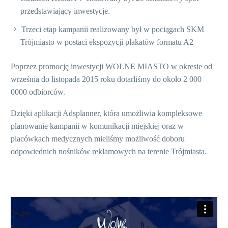
neutralny dostarczany przez Admotion to ciekawe i
przedstawiający inwestycje.
wyselekcjonowane treści, na które składają się m.in.
Trzeci etap kampanii realizowany był w pociągach SKM
wiadomości z kraju i świata, prognoza pogody, kursy
Trójmiasto w postaci ekspozycji plakatów formatu A2
walut, ciekawostki, porady, newsy z popularnych
portali, czy inspirujące cytaty.
Poprzez promocję inwestycji WOLNE MIASTO w okresie od
września do listopada 2015 roku dotarliśmy do około 2 000
Digital Signage Software
to oprogramowanie
0000 odbiorców.
umożliwiające zdalne zarządzanie systemem Digital
signage. W skrócie jest to aplikacja komunikująca się z
Dzięki aplikacji Adsplanner, która umożliwia kompleksowe
serwerem Digital signage, na którym przechowywane
planowanie kampanii w komunikacji miejskiej oraz w
są dane multimedialne, umożliwiające programowanie
placówkach medycznych mieliśmy możliwość doboru
wyświetlanych treści. Oprogramowanie pozwala na
odpowiednich nośników reklamowych na terenie Trójmiasta.
tworzenie interakcji z klientem za pomocą dotyku i
gestów, aby jeszcze skuteczniej prezentować
wyświetlane treści.
Digital Signage Hardware
to zestaw służący do